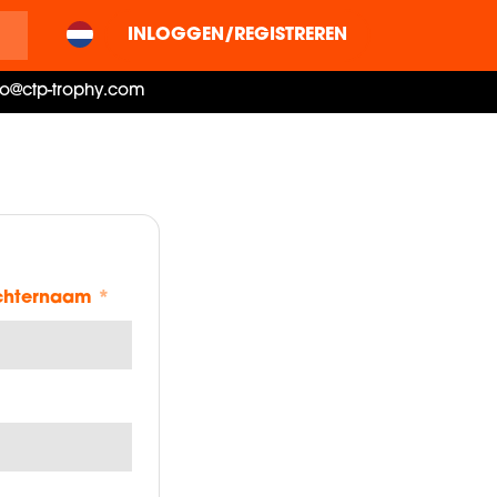
INLOGGEN/REGISTREREN
fo@ctp-trophy.com
chternaam
*