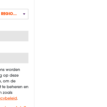
ens worden
ng op deze
n, om de
 te beheren en
n zoals
acybeleid
.