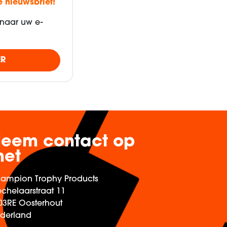
e nieuwsbrief!
naar uw e-
ER
eem contact op
et
ampion Trophy Products
chelaarstraat 11
03RE Oosterhout
derland