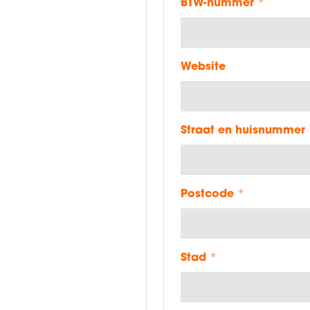
BTW-nummer
*
Website
Straat en huisnummer
Postcode
*
Stad
*