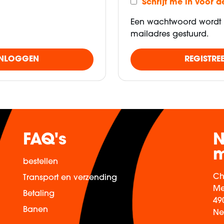
Schrijf me in voor d
Een wachtwoord wordt 
mailadres gestuurd.
INLOGGEN
REGISTRE
FAQ's
N
m
bestellen
Ch
Transport en verzending
Me
Betaling
49
Banen
Ne