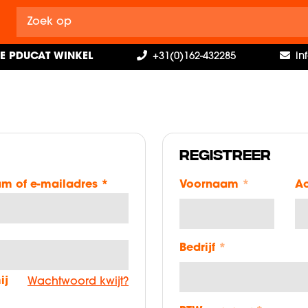
E PDUCAT WINKEL
+31(0)162-432285
in
REGISTREER
am of e-mailadres
*
Voornaam
*
A
*
Bedrijf
*
ij
Wachtwoord kwijt?